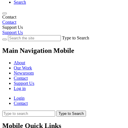
Search
Contact
Contact
Support Us
Support Us
Type to Search
Main Navigation Mobile
About
Our Work
Newsroom
Contact
Support Us
Log in
Login
Contact
Type to Search
Mobile Quick Links