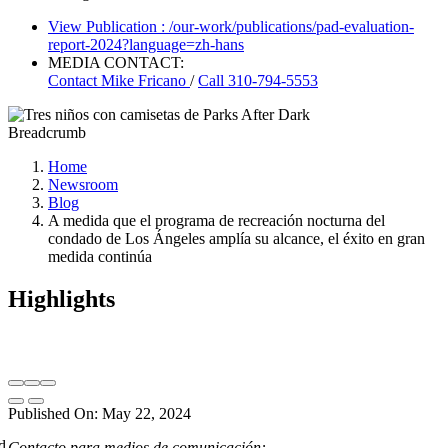
View Publication
: /our-work/publications/pad-evaluation-
report-2024?language=zh-hans
MEDIA CONTACT:
Contact
Mike Fricano
/
Call 310-794-5553
Breadcrumb
Home
Newsroom
Blog
A medida que el programa de recreación nocturna del
condado de Los Ángeles amplía su alcance, el éxito en gran
medida continúa
Highlights
Published On: May 22, 2024
d
Contacto para medios de comunicación: