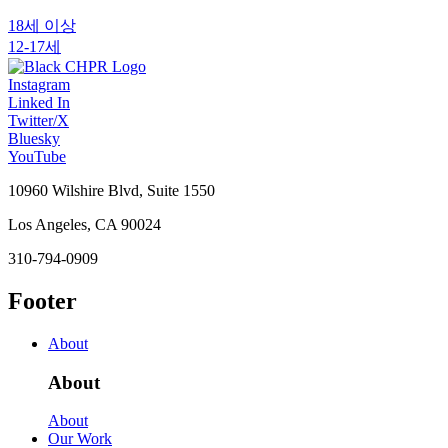
18세 이상
12-17세
Instagram
Linked In
Twitter/X
Bluesky
YouTube
10960 Wilshire Blvd, Suite 1550
Los Angeles, CA 90024
310-794-0909
Footer
About
About
About
Our Work