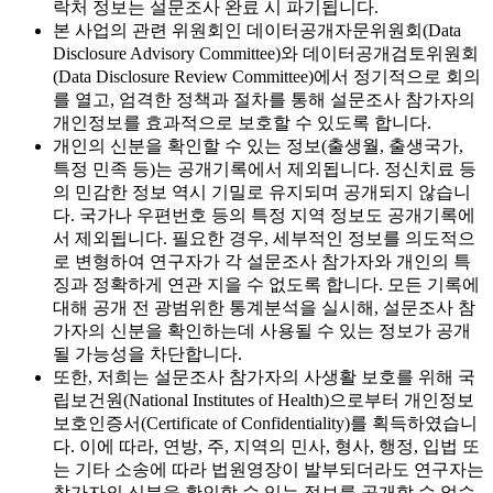
락처 정보는 설문조사 완료 시 파기됩니다.
본 사업의 관련 위원회인 데이터공개자문위원회(Data
Disclosure Advisory Committee)와 데이터공개검토위원회
(Data Disclosure Review Committee)에서 정기적으로 회의
를 열고, 엄격한 정책과 절차를 통해 설문조사 참가자의
개인정보를 효과적으로 보호할 수 있도록 합니다.
개인의 신분을 확인할 수 있는 정보(출생월, 출생국가,
특정 민족 등)는 공개기록에서 제외됩니다. 정신치료 등
의 민감한 정보 역시 기밀로 유지되며 공개되지 않습니
다. 국가나 우편번호 등의 특정 지역 정보도 공개기록에
서 제외됩니다. 필요한 경우, 세부적인 정보를 의도적으
로 변형하여 연구자가 각 설문조사 참가자와 개인의 특
징과 정확하게 연관 지을 수 없도록 합니다. 모든 기록에
대해 공개 전 광범위한 통계분석을 실시해, 설문조사 참
가자의 신분을 확인하는데 사용될 수 있는 정보가 공개
될 가능성을 차단합니다.
또한, 저희는 설문조사 참가자의 사생활 보호를 위해 국
립보건원(National Institutes of Health)으로부터 개인정보
보호인증서(Certificate of Confidentiality)를 획득하였습니
다. 이에 따라, 연방, 주, 지역의 민사, 형사, 행정, 입법 또
는 기타 소송에 따라 법원영장이 발부되더라도 연구자는
참가자의 신분을 확인할 수 있는 정보를 공개할 수 없습