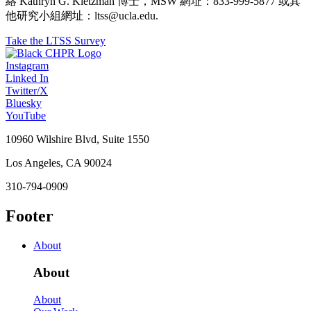
絡 Kathryn G. Kietzman 博士，MSW 網址：833-999-5877 或其
他研究小組網址：ltss@ucla.edu.
Take the LTSS Survey
Instagram
Linked In
Twitter/X
Bluesky
YouTube
10960 Wilshire Blvd, Suite 1550
Los Angeles, CA 90024
310-794-0909
Footer
About
About
About